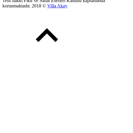
Telif hakkı Fikir ve Sanat Eserleri Kanunu kapsamında
korunmaktadır. 2018 ©
Villa Akay