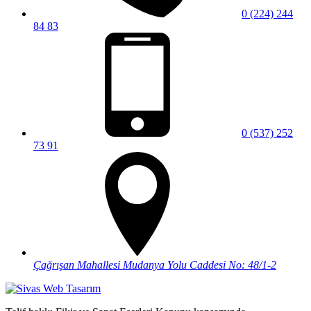
0 (224) 244
84 83
0 (537) 252
73 91
Çağrışan Mahallesi Mudanya Yolu Caddesi No: 48/1-2