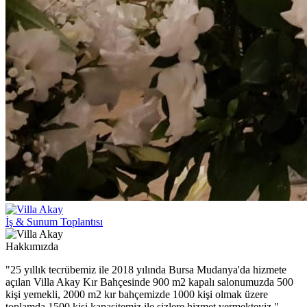
İş & Sunum Toplantısı
Hakkımızda
"25 yıllık tecrübemiz ile 2018 yılında Bursa Mudanya'da hizmete
açılan Villa Akay Kır Bahçesinde 900 m2 kapalı salonumuzda 500
kişi yemekli, 2000 m2 kır bahçemizde 1000 kişi olmak üzere
toplamda 1500 kişi kapasitemiz ile sizlere hizmet vermekteyiz."